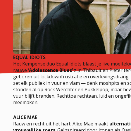
EQUAL IDIOTS
Het Kempense duo Equal Idiots blaast je live moeitelo
rauwe
‘Adolescence Blues’
zijn Thibault en Pieter te
geboren uit lockdownfrustratie en overlevingsdrang
zet elk publiek in vuur en vlam — denk moshpits en s
stonden al op Rock Werchter en Pukkelpop, maar bew
vuur blijft branden. Rechttoe rechtaan, luid en ongefilt
meemaken.
ALICE MAE
Rauw en recht uit het hart: Alice Mae maakt
alternat
vrouwelijke toets
. Geïnspireerd door iconen als Oas