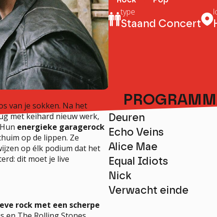
type
l
Staand Concert
PROGRAMM
os van je sokken. Na het
rug met keihard nieuw werk,
Deuren
. Hun
energieke garagerock
Echo Veins
chuim op de lippen. Ze
Alice Mae
ijzen op élk podium dat het
erd: dit moet je live
Equal Idiots
Nick
Verwacht einde
ieve rock met een scherpe
is en The Rolling Stones,