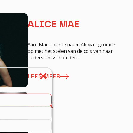
Schrijf me in!
ALICE MAE
Alice Mae – echte naam Alexia - groeide
op met het stelen van de cd's van haar
ouders om zich onder ...
LEES MEER
NICK
dj Nick...