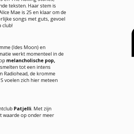
nde teksten. Haar stem is
Alice Mae is 25 en klaar om de
rlijke songs met guts, gevoel
 club!
OVER N9
F
omme (Ides Moon) en
matie werkt momenteel in de
Missie & Visie
Hel
rop
melancholische pop,
Team
He
smelten tot een intens
Word Vrijwilliger
Hu
van Radiohead, de kromme
Stage
Em
US voelen zich hier meteen
Archief
chtclub
Patjelli
. Met zijn
PROFESSIONEEL
s
ast waarde op onder meer
Bedrijfsformule
N
Sponsoring
PA-repetitie