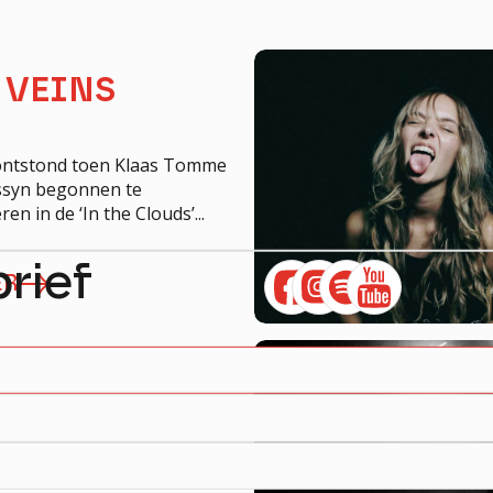
Technical Rider
 VEINS
ontstond toen Klaas Tomme
ssyn begonnen te
n in de ‘In the Clouds’...
rief
ER
L IDIOTS
r: Equal Idiots knalt met
hielen uit de