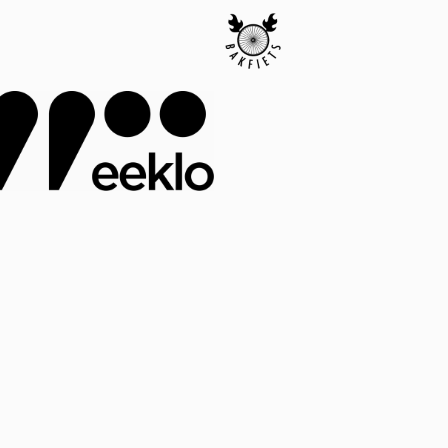
ESTIVALS
den in het Park
rbakkersfestival
ysmanhoeve
pire Of Groove
tay tuned!
ieuwsbrief