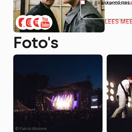
ik ga akkoord met
startblokken
LEES ME
Foto's
© Patrick Blomme