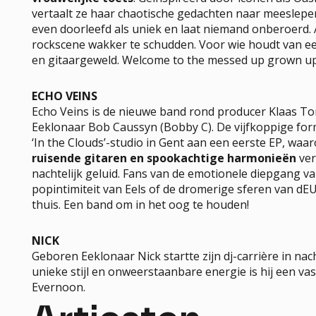
vertaalt ze haar chaotische gedachten naar meeslepe
even doorleefd als uniek en laat niemand onberoerd. 
rockscene wakker te schudden. Voor wie houdt van ee
en gitaargeweld. Welcome to the messed up grown up
ECHO VEINS
PRAKTISCH
Echo Veins is de nieuwe band rond producer Klaas T
Eeklonaar Bob Caussyn (Bobby C). De vijfkoppige for
Ticket Info
‘In the Clouds’-studio in Gent aan een eerste EP, waa
Locaties
ruisende gitaren en spookachtige harmonieën
ver
FAQ
nachtelijk geluid. Fans van de emotionele diepgang 
UiTPAS Meetjesland
popintimiteit van Eels of de dromerige sferen van dE
Contact
thuis. Een band om in het oog te houden!
NICK
Geboren Eeklonaar Nick startte zijn dj-carrière in na
PROJECTEN
unieke stijl en onweerstaanbare energie is hij een v
Artists in Residence
Evernoon.
Sound Track