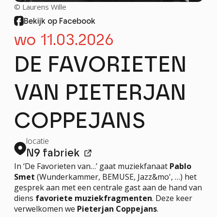
FESTIVALS
© Laurens Wille
PROJECTEN
Bekijk op Facebook
PROFESSIONEEL
wo 11.03.2026
stay tuned!
DE FAVORIETEN
Nieuwsbrief
VAN PIETERJAN
Schrijf me in!
COPPEJANS
locatie
N9 fabriek
In ‘De Favorieten van…’ gaat muziekfanaat
Pablo
Smet
(Wunderkammer, BEMUSE, Jazz&mo', …) het
gesprek aan met een centrale gast aan de hand van
diens
favoriete muziekfragmenten
. Deze keer
verwelkomen we
Pieterjan Coppejans
.