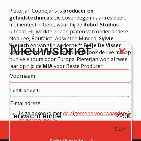
Pieterjan Coppejans is
producer en
geluidstechnicus
. De Lovendegemnaar resideert
momenteel in Gent, waar hij de
Robot Studios
uitbaat. Hij werkte er aan platen van onder andere
Noa Lee, Roufaida, Absynthe Minded,
Sylvie
Kreusch
en van zijn wederhelft
Eefje De Visser
.
Nieuwsbrief
Voor die laatste twee verzorgt hij ook de live mix op
hun vele tours door Europa. Pieterjan won al twee
jaar op rijd de
MIA
voor Beste Producer.
PROGRAMMA
Deuren
19:30
DE FAVORIETEN VAN
20:00
PIETERJAN COPPEJANS
ik ga akkoord met
de algemene voorwaarden &
Verwacht einde
22:00
de privacy policy
Sluit