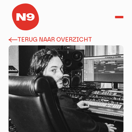
TERUG NAAR OVERZICHT
TicketShop
Home
Agenda
Helden in het Park
Herbakkersfestival
PRAKTISCH
OVER N9