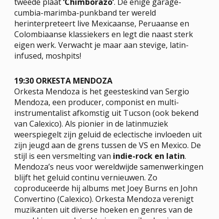
tweede plaat
‘Chimborazo’
. De enige garage-
cumbia-marimba-punkband ter wereld
herinterpreteert live Mexicaanse, Peruaanse en
Colombiaanse klassiekers en legt die naast sterk
eigen werk. Verwacht je maar aan stevige, latin-
infused, moshpits!
19:30 ORKESTA MENDOZA
Orkesta Mendoza is het geesteskind van Sergio
Mendoza, een producer, componist en multi-
instrumentalist afkomstig uit Tucson (ook bekend
van Calexico). Als pionier in de latinmuziek
weerspiegelt zijn geluid de eclectische invloeden uit
zijn jeugd aan de grens tussen de VS en Mexico. De
stijl is een versmelting van
indie-rock en latin
.
Mendoza’s neus voor wereldwijde samenwerkingen
blijft het geluid continu vernieuwen. Zo
coproduceerde hij albums met Joey Burns en John
Convertino (Calexico). Orkesta Mendoza verenigt
muzikanten uit diverse hoeken en genres van de