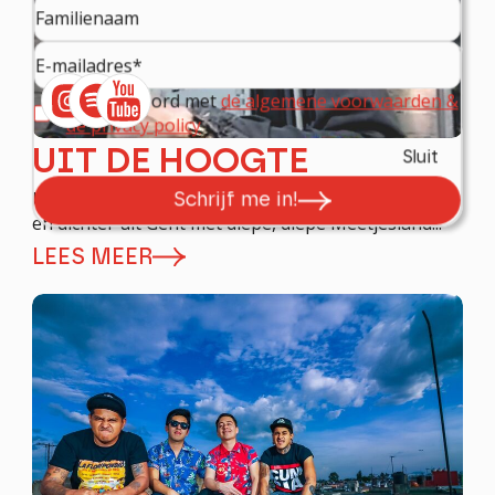
ik ga akkoord met
de algemene voorwaarden &
de privacy policy
UIT DE HOOGTE
Sluit
Uit de Hoogte is een zanger, danser, gitaarvirtuoos
Schrijf me in!
en dichter uit Gent met diepe, diepe Meetjesland...
LEES MEER