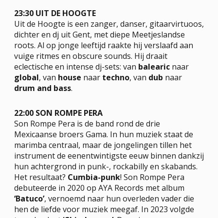
23:30 UIT DE HOOGTE
Uit de Hoogte is een zanger, danser, gitaarvirtuoos,
dichter en dj uit Gent, met diepe Meetjeslandse
roots. Al op jonge leeftijd raakte hij verslaafd aan
vuige ritmes en obscure sounds. Hij draait
eclectische en intense dj-sets: van
balearic
naar
global
, van
house
naar
techno
, van
dub
naar
drum and bass
.
22:00 SON ROMPE PERA
Son Rompe Pera is de band rond de drie
Mexicaanse broers Gama. In hun muziek staat de
marimba centraal, maar de jongelingen tillen het
instrument de eenentwintigste eeuw binnen dankzij
hun achtergrond in punk-, rockabilly en skabands.
Het resultaat?
Cumbia-punk
! Son Rompe Pera
debuteerde in 2020 op AYA Records met album
‘Batuco’
, vernoemd naar hun overleden vader die
hen de liefde voor muziek meegaf. In 2023 volgde