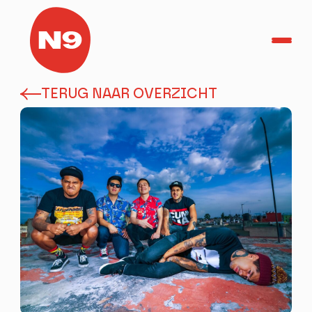
TERUG NAAR OVERZICHT
TicketShop
Home
Agenda
Helden in het Park
Herbakkersfestival
PRAKTISCH
OVER N9