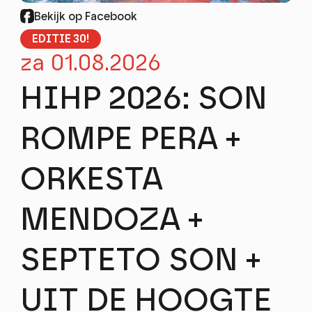
FESTIVALS
Bekijk op Facebook
PROJECTEN
EDITIE 30!
PROFESSIONEEL
za 01.08.2026
stay tuned!
HIHP 2026: SON
Nieuwsbrief
ROMPE PERA +
Schrijf me in!
ORKESTA
MENDOZA +
SEPTETO SON +
UIT DE HOOGTE