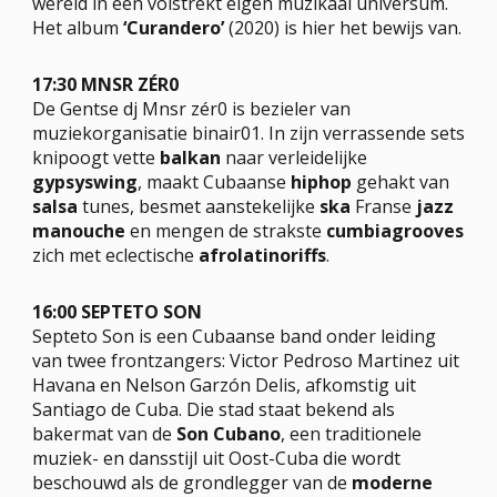
wereld in een volstrekt eigen muzikaal universum.
Het album
‘Curandero’
(2020) is hier het bewijs van.
17:30 MNSR ZÉR0
De Gentse dj Mnsr zér0 is bezieler van
muziekorganisatie binair01. In zijn verrassende sets
knipoogt vette
balkan
naar verleidelijke
gypsyswing
, maakt Cubaanse
hiphop
gehakt van
salsa
tunes, besmet aanstekelijke
ska
Franse
jazz
manouche
en mengen de strakste
cumbiagrooves
zich met eclectische
afrolatinoriffs
.
16:00 SEPTETO SON
Septeto Son is een Cubaanse band onder leiding
van twee frontzangers: Victor Pedroso Martinez uit
Havana en Nelson Garzón Delis, afkomstig uit
Santiago de Cuba. Die stad staat bekend als
bakermat van de
Son Cubano
, een traditionele
muziek- en dansstijl uit Oost-Cuba die wordt
beschouwd als de grondlegger van de
moderne