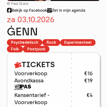
FESTIVALS
© Paul Grace
PROJECTEN
Bekijk op Facebook
Zet in mijn agenda
PROFESSIONEEL
za 03.10.2026
stay tuned!
ĠENN
Nieuwsbrief
Psychedelisch
Rock
Experimenteel
Schrijf me in!
Folk
Postpunk
TICKETS
Voorverkoop
€16
Avondkassa
€19
€4
Kansentarief -
Voorverkoop