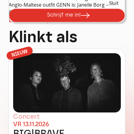
Sluit
Anglo-Maltese outfit ĠENN is: Janelle Borg –
guitars...
Schrijf me in!
LEES MEER
Klinkt als
NIEUW
Concert
VR 13.11.2026
BIG|BRAVE