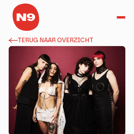
TERUG NAAR OVERZICHT
TicketShop
Home
Agenda
Helden in het Park
Herbakkersfestival
PRAKTISCH
OVER N9