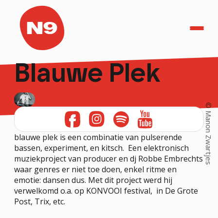
Blauwe Plek
TicketShop
Home
© Manon Zwartjes
Agenda
Helden in het Park
blauwe plek is een combinatie van pulserende 
bassen, experiment, en kitsch.  Een elektronisch 
Herbakkersfestival
muziekproject van producer en dj Robbe Embrechts 
waar genres er niet toe doen, enkel ritme en 
emotie: dansen dus. Met dit project werd hij 
verwelkomd o.a. op KONVOOI festival,  in De Grote 
PRAKTISCH
Post, Trix, etc.
OVER N9