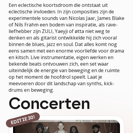
FESTIVALS
Een eclectische koortsdroom die ontstaat uit 
PROJECTEN
eclectische invloeden. In zijn composities zijn de 
experimentele sounds van Nicolas Jaar, James Blake 
PROFESSIONEEL
of Nils Frahm een bodem van inspiratie, als rave-
stay tuned!
liefhebber zijn ZULI, Yaeyji of øtta niet weg te 
denken en als gitarist ontwikkelde hij zich vooral 
Nieuwsbrief
binnen de blues, jazz en soul. Dat alles komt nog 
eens samen met een enorme voorliefde voor drama 
en kitsch. Live instrumentatie, eigen werken en 
Schrijf me in!
bekende beats ontvouwen zich, een set waar 
uiteindelijk de energie van beweging en de ruimte 
op het moment de hoofdrol speelt. Laat je 
meevoeren door dit landschap van synths, kick-
drums en beweging.
Concerten
EDITIE 30!