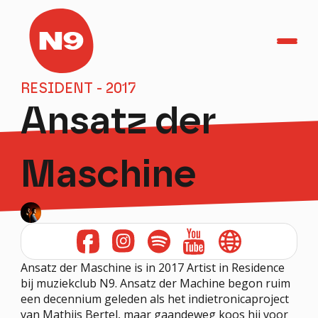
RESIDENT - 2017
TicketShop
Ansatz der
Home
Maschine
Agenda
Helden in het Park
Herbakkersfestival
Ansatz der Maschine is in 2017 Artist in Residence
PRAKTISCH
bij muziekclub N9. Ansatz der Machine begon ruim
een decennium geleden als het indietronicaproject
OVER N9
van Mathijs Bertel, maar gaandeweg koos hij voor