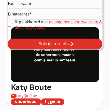
jonathan@n9.be
techniek
gebouwbeheer
ik ga akkoord met
de algemene voorwaarden &
de privacy policy
Sluit
Schrijf me in!
Katy Boute
katy@n9.be
onderhoud
hygiëne