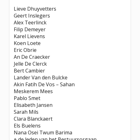
Lieve Dhuyvetters
Geert Inslegers
Alex Teerlinck
Filip Demeyer
Karel Lievens
Koen Loete
Eric Obrie
An De Craecker
Jelle De Clerck
Bert Cambier
Lander Van den Bulcke
Akin Fatih De Vos – Sahan
Meskerem Mees
Pablo Smet
Elisabeth Jansen
Sarah Mils
Clara Blanckaert
Els Buelens
Nana Osei Twum Barima
+ de leden van het Bestuursorgaan