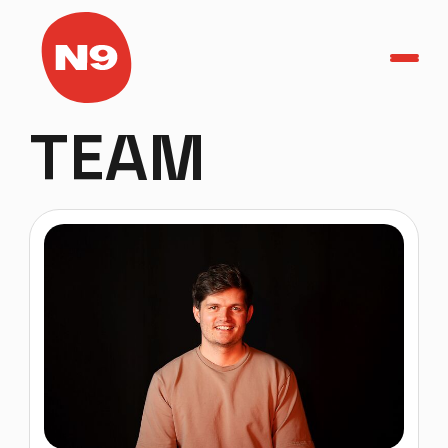
TicketShop
TEAM
Home
Agenda
Helden in het Park
Herbakkersfestival
PRAKTISCH
OVER N9