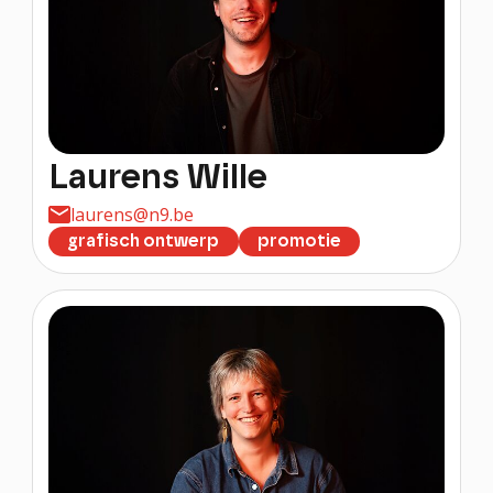
Laurens Wille
laurens@n9.be
grafisch ontwerp
promotie