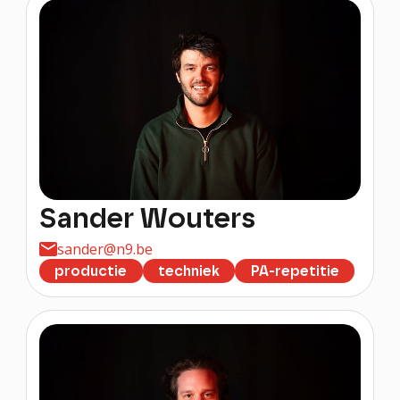
Sander Wouters
sander@n9.be
productie
techniek
PA-repetitie