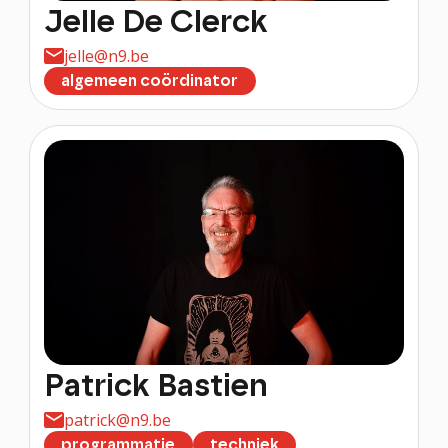
FESTIVALS
Jelle De Clerck
PROJECTEN
jelle@n9.be
PROFESSIONEEL
algemeen coördinator
stay tuned!
Nieuwsbrief
Schrijf me in!
Patrick Bastien
patrick@n9.be
programmatie
techniek