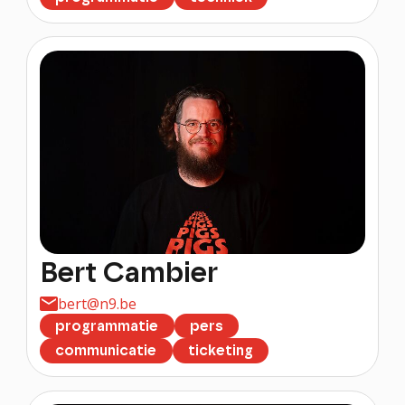
Bert Cambier
bert@n9.be
programmatie
pers
communicatie
ticketing