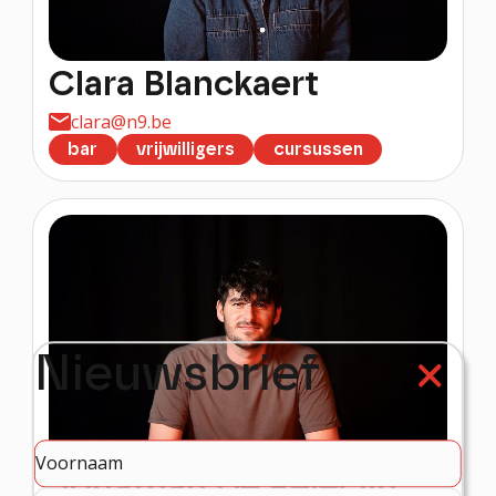
Clara Blanckaert
clara@n9.be
bar
vrijwilligers
cursussen
Nieuwsbrief
Jonathan De Pelecijn